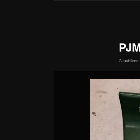
Afbeeldingsnavigatie
PJM
Gepublicee