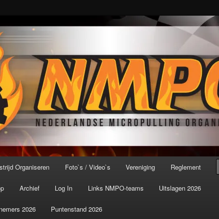
port ter wereld!
icroPulling Organisatie
trijd Organiseren
Foto`s / Video`s
Vereniging
Reglement
op
Archief
Log In
Links NMPO-teams
Uitslagen 2026
nemers 2026
Puntenstand 2026