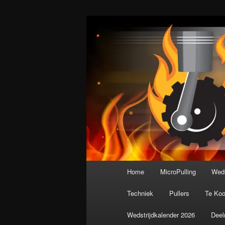
Spring
De meest krachtige modelbouws
naar
de
Nederlandse M
primaire
inhoud
Hoofdmenu
Home
MicroPulling
Weds
Techniek
Pullers
Te Ko
Wedstrijdkalender 2026
Deel