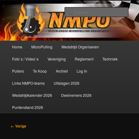
Spring
De meest krachtige modelbouwsport ter wereld!
naar
Zoek
de
primaire
Nederlandse MicroPulling
inhoud
Organisatie
Hoofdmenu
Home
MicroPulling
Wedstrijd Organiseren
Foto`s / Video`s
Vereniging
Reglement
Techniek
Pullers
Te Koop
Archief
Log In
Links NMPO-teams
Uitslagen 2026
Wedstrijdkalender 2026
Deelnemers 2026
Puntenstand 2026
Afbeeldingsnavigatie
← Vorige