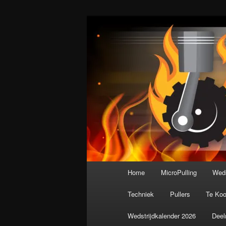
Spring
De meest krachtige modelbouws
naar
de
Nederlandse M
primaire
inhoud
Hoofdmenu
Home
MicroPulling
Weds
Techniek
Pullers
Te Ko
Wedstrijdkalender 2026
Deel