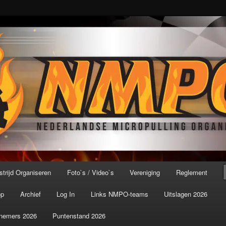
port ter wereld!
icroPulling Organisatie
trijd Organiseren
Foto`s / Video`s
Vereniging
Reglement
op
Archief
Log In
Links NMPO-teams
Uitslagen 2026
nemers 2026
Puntenstand 2026