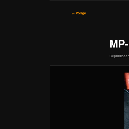
Afbeeldingsnavigatie
← Vorige
MP-
Gepublicee