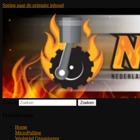
Spring naar de primaire inhoud
De meest krachtige modelbouwsport ter
Nederlandse MicroPulling
wereld!
Organisatie
Zoeken
Hoofdmenu
Home
MicroPulling
Wedstrijd Organiseren