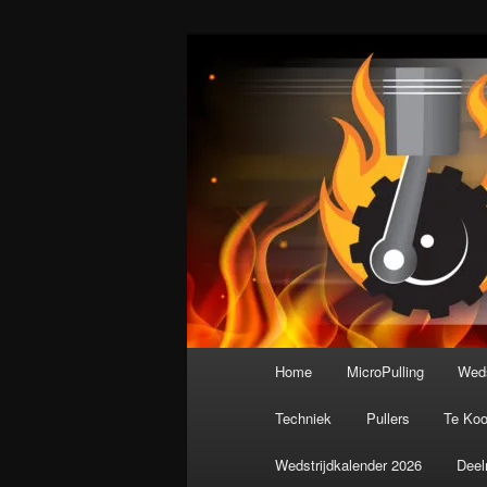
Spring
De meest krachtige modelbouws
naar
de
Nederlandse M
primaire
inhoud
Hoofdmenu
Home
MicroPulling
Weds
Techniek
Pullers
Te Ko
Wedstrijdkalender 2026
Deel