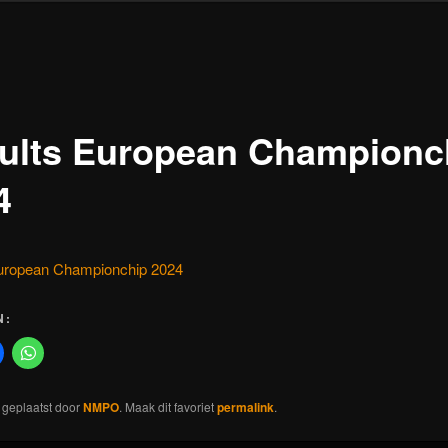
ults European Championc
4
uropean Championchip 2024
N:
s geplaatst door
NMPO
. Maak dit favoriet
permalink
.