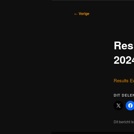
Bericht
←
Vorige
navigatie
Res
202
Results E
DIT DELE
Dit bericht i