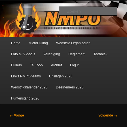
Spring
De meest krachtige modelbouwsport ter wereld!
naar
Zoek
de
primaire
Nederlandse MicroPulling
inhoud
Organisatie
Hoofdmenu
Home
MicroPulling
Wedstrijd Organiseren
Foto`s / Video`s
Vereniging
Reglement
Techniek
Pullers
Te Koop
Archief
Log In
Links NMPO-teams
Uitslagen 2026
Wedstrijdkalender 2026
Deelnemers 2026
Puntenstand 2026
Afbeeldingsnavigatie
← Vorige
Volgende →