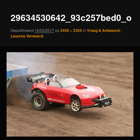
29634530642_93c257bed0_o
Gepubliceerd
10/03/2017
op
3456 × 2304
in
Vraag & Antwoord;
Laurens Verwoerd