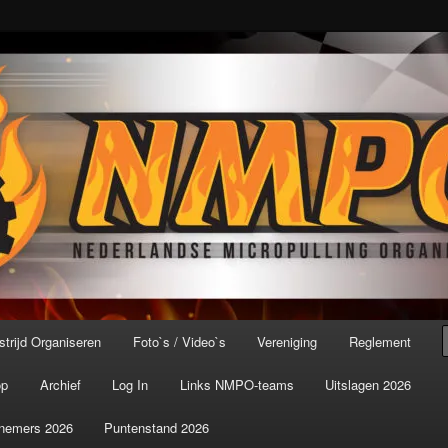
port ter wereld!
icroPulling Organisatie
trijd Organiseren
Foto`s / Video`s
Vereniging
Reglement
op
Archief
Log In
Links NMPO-teams
Uitslagen 2026
nemers 2026
Puntenstand 2026