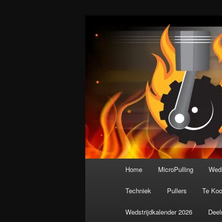
Spring
De meest krachtige modelbouws
naar
de
Nederlandse M
primaire
inhoud
Hoofdmenu
Home
MicroPulling
Weds
Techniek
Pullers
Te Ko
Wedstrijdkalender 2026
Deel