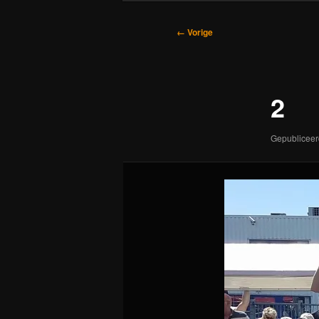
Afbeeldingsnavigatie
← Vorige
2
Gepublicee