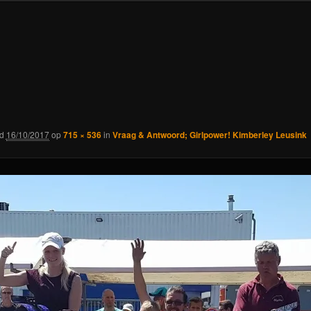
rd
16/10/2017
op
715 × 536
in
Vraag & Antwoord; Girlpower! Kimberley Leusink