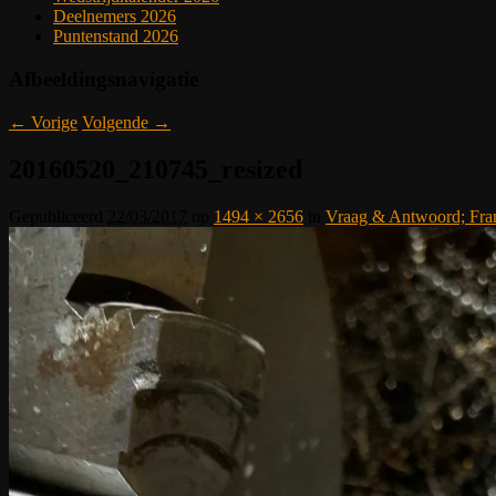
Deelnemers 2026
Puntenstand 2026
Afbeeldingsnavigatie
← Vorige
Volgende →
20160520_210745_resized
Gepubliceerd
22/03/2017
op
1494 × 2656
in
Vraag & Antwoord; Fra