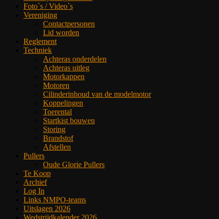
Foto`s / Video`s
Vereniging
Contactpersonen
Lid worden
Reglement
Techniek
Achteras onderdelen
Achteras uitleg
Motorkappen
Motoren
Cilinderinhoud van de modelmotor
Koppelingen
Toerental
Startkist bouwen
Storing
Brandstof
Afstellen
Pullers
Oude Glorie Pullers
Te Koop
Archief
Log In
Links NMPO-teams
Uitslagen 2026
Wedstrijdkalender 2026