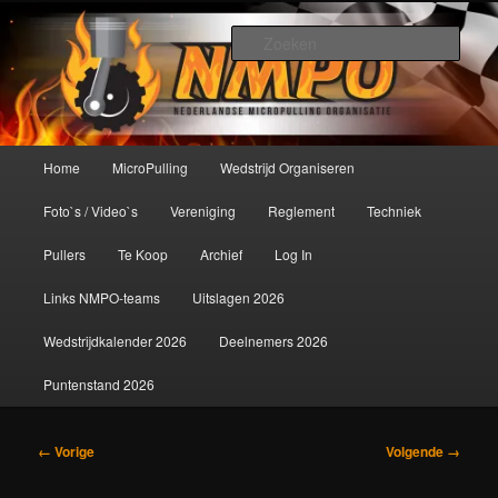
Spring
De meest krachtige modelbouwsport ter wereld!
naar
Zoek
de
primaire
Nederlandse MicroPulling
inhoud
Organisatie
Hoofdmenu
Home
MicroPulling
Wedstrijd Organiseren
Foto`s / Video`s
Vereniging
Reglement
Techniek
Pullers
Te Koop
Archief
Log In
Links NMPO-teams
Uitslagen 2026
Wedstrijdkalender 2026
Deelnemers 2026
Puntenstand 2026
Afbeeldingsnavigatie
← Vorige
Volgende →