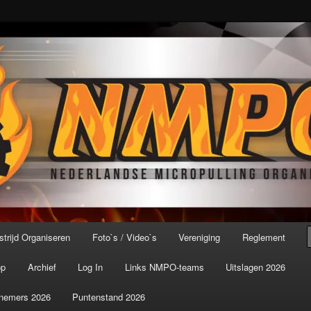
port ter wereld!
icroPulling Organisatie
trijd Organiseren
Foto`s / Video`s
Vereniging
Reglement
op
Archief
Log In
Links NMPO-teams
Uitslagen 2026
nemers 2026
Puntenstand 2026