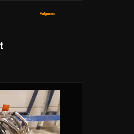
Volgende →
t