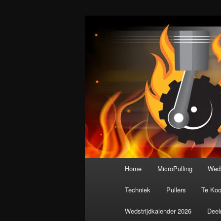
Spring
De meest krachtige modelbouws
naar
de
Nederlandse M
primaire
inhoud
Hoofdmenu
Home
MicroPulling
Weds
Techniek
Pullers
Te Ko
Wedstrijdkalender 2026
Deel