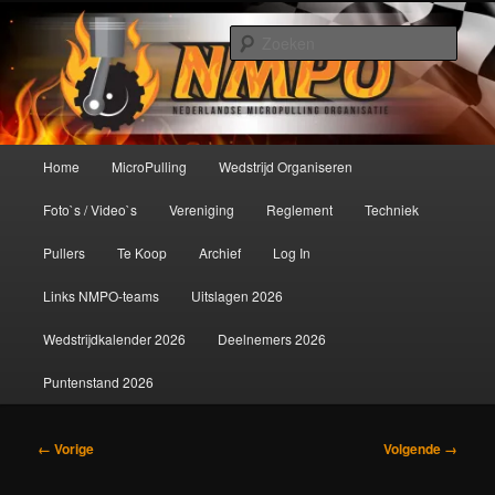
Spring
De meest krachtige modelbouwsport ter wereld!
naar
Zoek
de
primaire
Nederlandse MicroPulling
inhoud
Organisatie
Hoofdmenu
Home
MicroPulling
Wedstrijd Organiseren
Foto`s / Video`s
Vereniging
Reglement
Techniek
Pullers
Te Koop
Archief
Log In
Links NMPO-teams
Uitslagen 2026
Wedstrijdkalender 2026
Deelnemers 2026
Puntenstand 2026
Afbeeldingsnavigatie
← Vorige
Volgende →