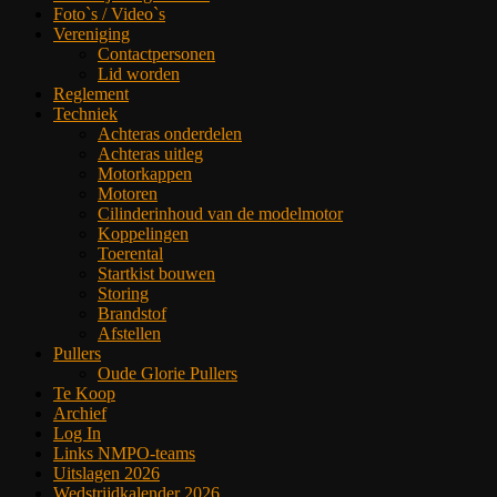
Foto`s / Video`s
Vereniging
Contactpersonen
Lid worden
Reglement
Techniek
Achteras onderdelen
Achteras uitleg
Motorkappen
Motoren
Cilinderinhoud van de modelmotor
Koppelingen
Toerental
Startkist bouwen
Storing
Brandstof
Afstellen
Pullers
Oude Glorie Pullers
Te Koop
Archief
Log In
Links NMPO-teams
Uitslagen 2026
Wedstrijdkalender 2026