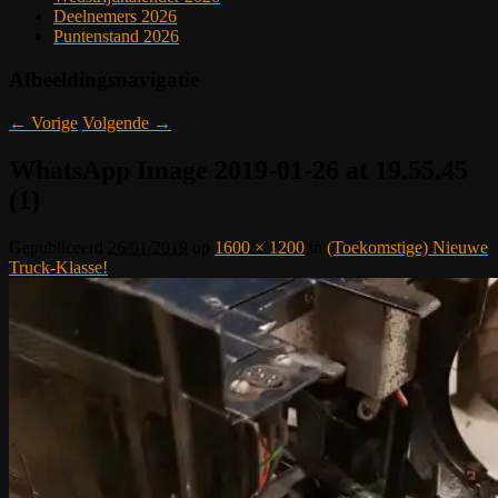
Deelnemers 2026
Puntenstand 2026
Afbeeldingsnavigatie
← Vorige
Volgende →
WhatsApp Image 2019-01-26 at 19.55.45
(1)
Gepubliceerd
26/01/2019
op
1600 × 1200
in
(Toekomstige) Nieuwe
Truck-Klasse!