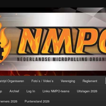
port ter wereld!
icroPulling Organisatie
trijd Organiseren
Foto`s / Video`s
Vereniging
Reglement
op
Archief
Log In
Links NMPO-teams
Uitslagen 2026
nemers 2026
Puntenstand 2026