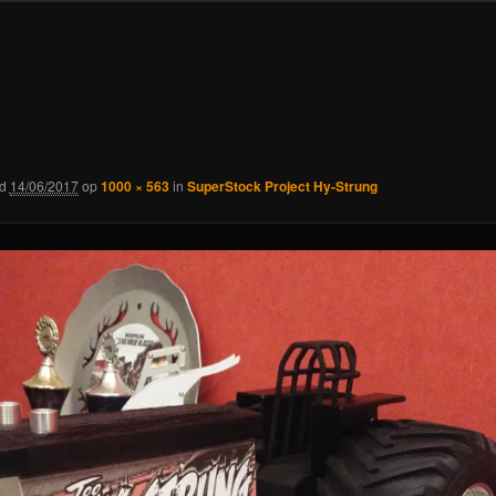
rd
14/06/2017
op
1000 × 563
in
SuperStock Project Hy-Strung