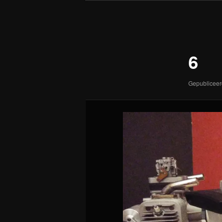
Afbeeldingsnavigatie
6
Gepublicee