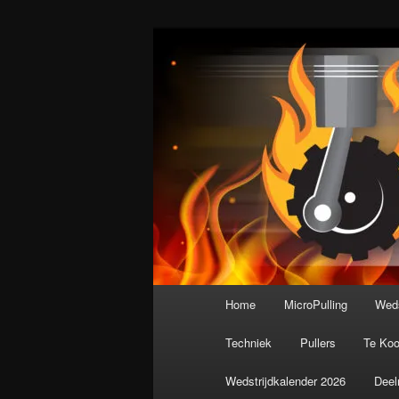
Spring
De meest krachtige modelbouws
naar
de
Nederlandse M
primaire
inhoud
Hoofdmenu
Home
MicroPulling
Weds
Techniek
Pullers
Te Ko
Wedstrijdkalender 2026
Deel