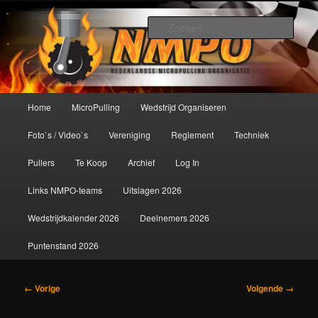
Spring
De meest krachtige modelbouwsport ter wereld!
naar
Zoek
de
primaire
Nederlandse MicroPulling
inhoud
Organisatie
Hoofdmenu
Home
MicroPulling
Wedstrijd Organiseren
Foto`s / Video`s
Vereniging
Reglement
Techniek
Pullers
Te Koop
Archief
Log In
Links NMPO-teams
Uitslagen 2026
Wedstrijdkalender 2026
Deelnemers 2026
Puntenstand 2026
Afbeeldingsnavigatie
← Vorige
Volgende →