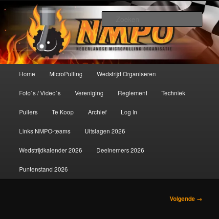
Spring
De meest krachtige modelbouwsport ter wereld!
naar
Zoek
de
primaire
Nederlandse MicroPulling
inhoud
Organisatie
Hoofdmenu
Home
MicroPulling
Wedstrijd Organiseren
Foto`s / Video`s
Vereniging
Reglement
Techniek
Pullers
Te Koop
Archief
Log In
Links NMPO-teams
Uitslagen 2026
Wedstrijdkalender 2026
Deelnemers 2026
Puntenstand 2026
Afbeeldingsnavigatie
Volgende →