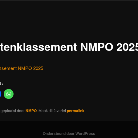
tenklassement NMPO 202
assement NMPO 2025
N:
s geplaatst door
NMPO
. Maak dit favoriet
permalink
.
Ondersteund door WordPress