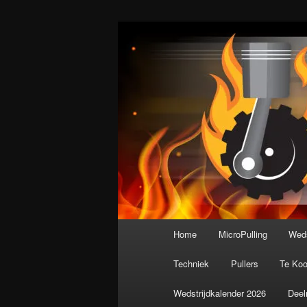
Spring
De meest krachtige modelbouws
naar
de
Nederlandse M
primaire
inhoud
Hoofdmenu
Home
MicroPulling
Weds
Techniek
Pullers
Te Ko
Wedstrijdkalender 2026
Deel