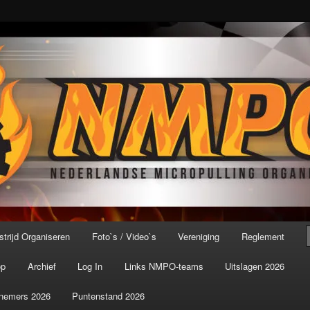
port ter wereld!
icroPulling Organisatie
trijd Organiseren
Foto`s / Video`s
Vereniging
Reglement
op
Archief
Log In
Links NMPO-teams
Uitslagen 2026
nemers 2026
Puntenstand 2026