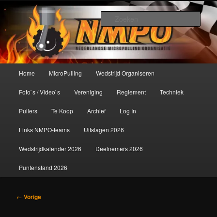
Spring
De meest krachtige modelbouwsport ter wereld!
naar
Zoek
de
primaire
Nederlandse MicroPulling
inhoud
Organisatie
Hoofdmenu
Home
MicroPulling
Wedstrijd Organiseren
Foto`s / Video`s
Vereniging
Reglement
Techniek
Pullers
Te Koop
Archief
Log In
Links NMPO-teams
Uitslagen 2026
Wedstrijdkalender 2026
Deelnemers 2026
Puntenstand 2026
Bericht
←
Vorige
navigatie