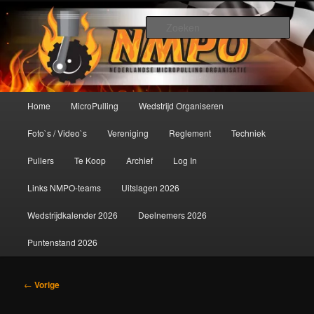
Spring
De meest krachtige modelbouwsport ter wereld!
naar
Zoek
de
primaire
Nederlandse MicroPulling
inhoud
Organisatie
Hoofdmenu
Home
MicroPulling
Wedstrijd Organiseren
Foto`s / Video`s
Vereniging
Reglement
Techniek
Pullers
Te Koop
Archief
Log In
Links NMPO-teams
Uitslagen 2026
Wedstrijdkalender 2026
Deelnemers 2026
Puntenstand 2026
Bericht
←
Vorige
navigatie