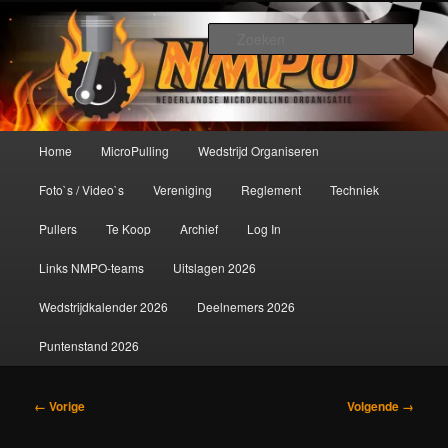
Spring
De meest krachtige modelbouwsport ter wereld!
naar
Zoek
de
primaire
Nederlandse MicroPulling
inhoud
Organisatie
Hoofdmenu
Home
MicroPulling
Wedstrijd Organiseren
Foto`s / Video`s
Vereniging
Reglement
Techniek
Pullers
Te Koop
Archief
Log In
Links NMPO-teams
Uitslagen 2026
Wedstrijdkalender 2026
Deelnemers 2026
Puntenstand 2026
Afbeeldingsnavigatie
← Vorige
Volgende →