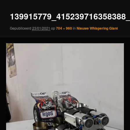
139915779_415239716358388
Gepubliceerd
23/01/2021
op
704 × 960
in
Nieuwe Whispering Giant