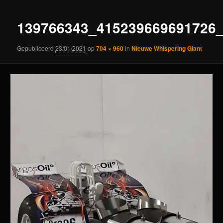
139766343_415239669691726
Gepubliceerd
23/01/2021
op
704 × 960
in
Nieuwe Whispering Giant