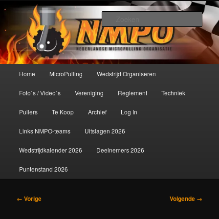
Spring
De meest krachtige modelbouwsport ter wereld!
naar
Zoek
de
primaire
Nederlandse MicroPulling
inhoud
Organisatie
Hoofdmenu
Home
MicroPulling
Wedstrijd Organiseren
Foto`s / Video`s
Vereniging
Reglement
Techniek
Pullers
Te Koop
Archief
Log In
Links NMPO-teams
Uitslagen 2026
Wedstrijdkalender 2026
Deelnemers 2026
Puntenstand 2026
Afbeeldingsnavigatie
← Vorige
Volgende →