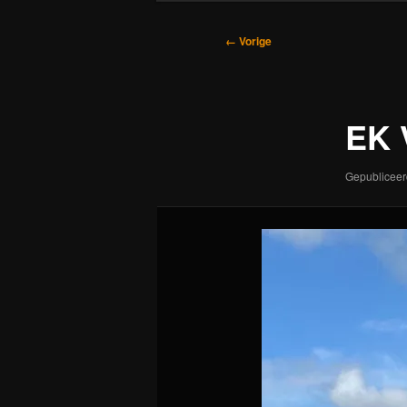
Afbeeldingsnavigatie
← Vorige
EK 
Gepublicee