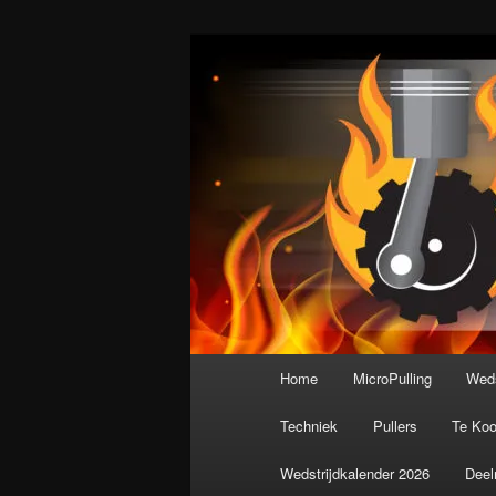
Spring
De meest krachtige modelbouws
naar
de
Nederlandse M
primaire
inhoud
Hoofdmenu
Home
MicroPulling
Weds
Techniek
Pullers
Te Ko
Wedstrijdkalender 2026
Deel