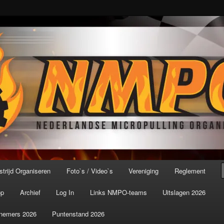
port ter wereld!
icroPulling Organisatie
trijd Organiseren
Foto`s / Video`s
Vereniging
Reglement
op
Archief
Log In
Links NMPO-teams
Uitslagen 2026
nemers 2026
Puntenstand 2026