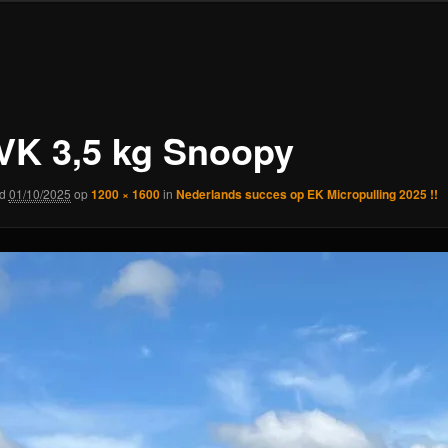
VK 3,5 kg Snoopy
rd
01/10/2025
op
1200 × 1600
in
Nederlands succes op EK Micropulling 2025 !!