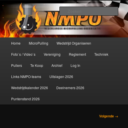
Spring
De meest krachtige modelbouwsport ter wereld!
naar
Zoek
de
primaire
Nederlandse MicroPulling
inhoud
Organisatie
Hoofdmenu
Home
MicroPulling
Wedstrijd Organiseren
Foto`s / Video`s
Vereniging
Reglement
Techniek
Pullers
Te Koop
Archief
Log In
Links NMPO-teams
Uitslagen 2026
Wedstrijdkalender 2026
Deelnemers 2026
Puntenstand 2026
Afbeeldingsnavigatie
Volgende →