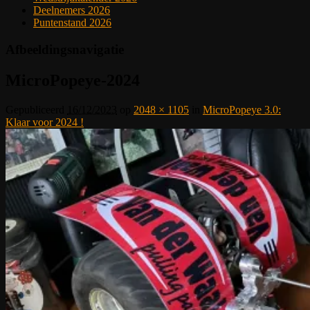
Deelnemers 2026
Puntenstand 2026
Afbeeldingsnavigatie
MicroPopeye-2024
Gepubliceerd
16/12/2023
op
2048 × 1105
in
MicroPopeye 3.0:
Klaar voor 2024 !