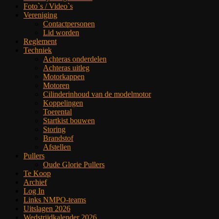
Foto`s / Video`s
Vereniging
Contactpersonen
Lid worden
Reglement
Techniek
Achteras onderdelen
Achteras uitleg
Motorkappen
Motoren
Cilinderinhoud van de modelmotor
Koppelingen
Toerental
Startkist bouwen
Storing
Brandstof
Afstellen
Pullers
Oude Glorie Pullers
Te Koop
Archief
Log In
Links NMPO-teams
Uitslagen 2026
Wedstrijdkalender 2026