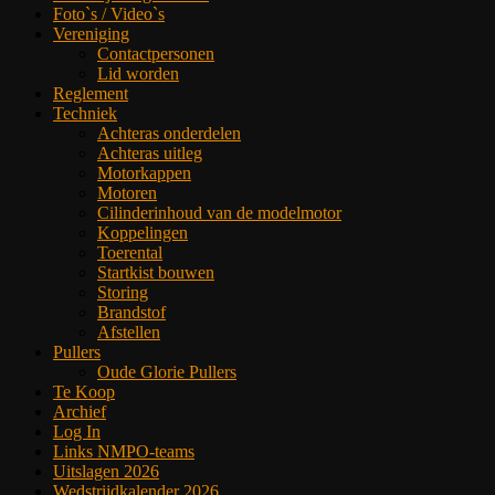
Foto`s / Video`s
Vereniging
Contactpersonen
Lid worden
Reglement
Techniek
Achteras onderdelen
Achteras uitleg
Motorkappen
Motoren
Cilinderinhoud van de modelmotor
Koppelingen
Toerental
Startkist bouwen
Storing
Brandstof
Afstellen
Pullers
Oude Glorie Pullers
Te Koop
Archief
Log In
Links NMPO-teams
Uitslagen 2026
Wedstrijdkalender 2026