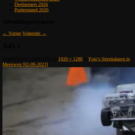
Deelnemers 2026
Puntenstand 2026
Afbeeldingsnavigatie
← Vorige
Volgende →
A45-1
Gepubliceerd
16/09/2023
op
1920 × 1280
in
Foto’s Streekdagen in
Meeuwen [02-09-2023]