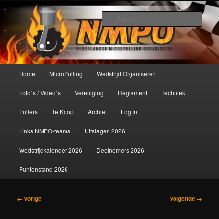
Spring
De meest krachtige modelbouwsport ter wereld!
naar
Zoek
de
primaire
Nederlandse MicroPulling
inhoud
Organisatie
Hoofdmenu
Home
MicroPulling
Wedstrijd Organiseren
Foto`s / Video`s
Vereniging
Reglement
Techniek
Pullers
Te Koop
Archief
Log In
Links NMPO-teams
Uitslagen 2026
Wedstrijdkalender 2026
Deelnemers 2026
Puntenstand 2026
Afbeeldingsnavigatie
← Vorige
Volgende →