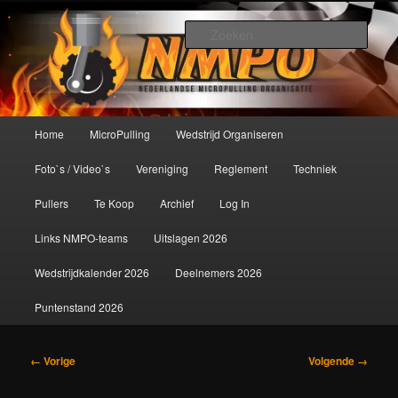
Spring
De meest krachtige modelbouwsport ter wereld!
naar
Zoek
de
primaire
Nederlandse MicroPulling
inhoud
Organisatie
Hoofdmenu
Home
MicroPulling
Wedstrijd Organiseren
Foto`s / Video`s
Vereniging
Reglement
Techniek
Pullers
Te Koop
Archief
Log In
Links NMPO-teams
Uitslagen 2026
Wedstrijdkalender 2026
Deelnemers 2026
Puntenstand 2026
Afbeeldingsnavigatie
← Vorige
Volgende →