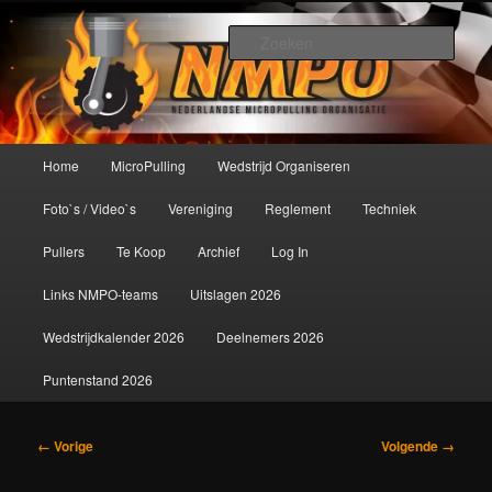
Spring
De meest krachtige modelbouwsport ter wereld!
naar
Zoek
de
primaire
Nederlandse MicroPulling
inhoud
Organisatie
Hoofdmenu
Home
MicroPulling
Wedstrijd Organiseren
Foto`s / Video`s
Vereniging
Reglement
Techniek
Pullers
Te Koop
Archief
Log In
Links NMPO-teams
Uitslagen 2026
Wedstrijdkalender 2026
Deelnemers 2026
Puntenstand 2026
Afbeeldingsnavigatie
← Vorige
Volgende →