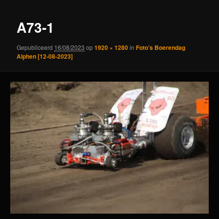
A73-1
Gepubliceerd
16/08/2023
op
1920 × 1280
in
Foto’s Boerendag
Alphen [12-08-2023]