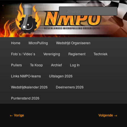
Spring
De meest krachtige modelbouwsport ter wereld!
naar
Zoek
de
primaire
Nederlandse MicroPulling
inhoud
Organisatie
Hoofdmenu
Home
MicroPulling
Wedstrijd Organiseren
Foto`s / Video`s
Vereniging
Reglement
Techniek
Pullers
Te Koop
Archief
Log In
Links NMPO-teams
Uitslagen 2026
Wedstrijdkalender 2026
Deelnemers 2026
Puntenstand 2026
Afbeeldingsnavigatie
← Vorige
Volgende →