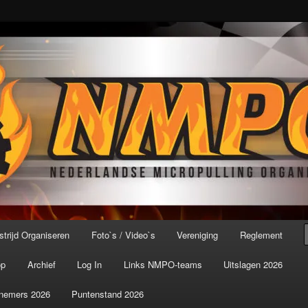
port ter wereld!
icroPulling Organisatie
trijd Organiseren
Foto`s / Video`s
Vereniging
Reglement
op
Archief
Log In
Links NMPO-teams
Uitslagen 2026
nemers 2026
Puntenstand 2026