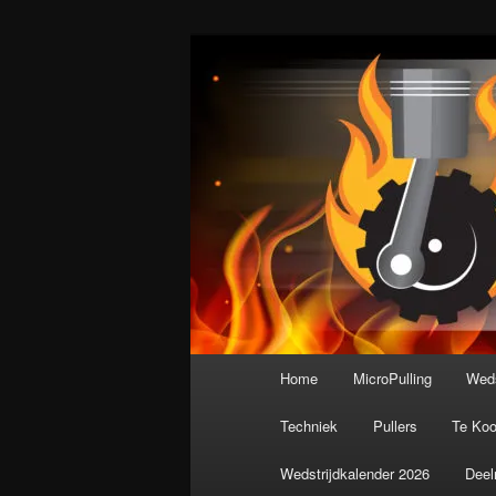
Spring
De meest krachtige modelbouws
naar
de
Nederlandse M
primaire
inhoud
Hoofdmenu
Home
MicroPulling
Weds
Techniek
Pullers
Te Ko
Wedstrijdkalender 2026
Deel