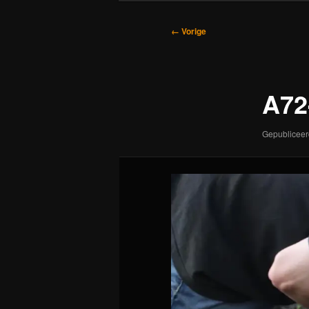
Afbeeldingsnavigatie
← Vorige
A72
Gepublicee