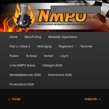
Spring
De meest krachtige modelbouwsport ter wereld!
naar
Zoek
de
primaire
Nederlandse MicroPulling
inhoud
Organisatie
Hoofdmenu
Home
MicroPulling
Wedstrijd Organiseren
Foto`s / Video`s
Vereniging
Reglement
Techniek
Pullers
Te Koop
Archief
Log In
Links NMPO-teams
Uitslagen 2026
Wedstrijdkalender 2026
Deelnemers 2026
Puntenstand 2026
Afbeeldingsnavigatie
← Vorige
Volgende →