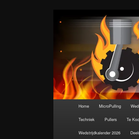
Spring
De meest krachtige modelbouws
naar
de
Nederlandse M
primaire
inhoud
Hoofdmenu
Home
MicroPulling
Weds
Techniek
Pullers
Te Ko
Wedstrijdkalender 2026
Deel