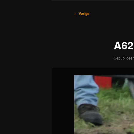
Afbeeldingsnavigatie
← Vorige
A62
Gepublicee