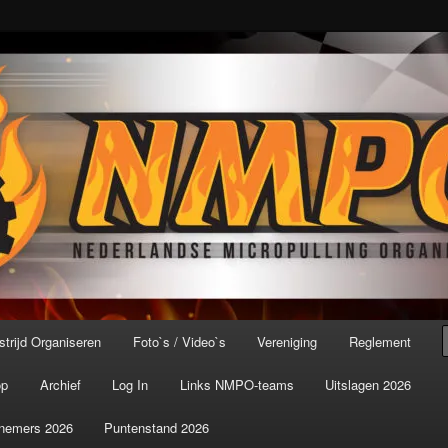
port ter wereld!
icroPulling Organisatie
trijd Organiseren
Foto`s / Video`s
Vereniging
Reglement
op
Archief
Log In
Links NMPO-teams
Uitslagen 2026
nemers 2026
Puntenstand 2026