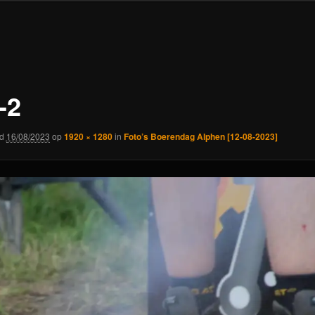
-2
rd
16/08/2023
op
1920 × 1280
in
Foto’s Boerendag Alphen [12-08-2023]