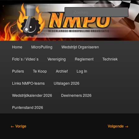
Spring
De meest krachtige modelbouwsport ter wereld!
naar
Zoek
de
primaire
Nederlandse MicroPulling
inhoud
Organisatie
Hoofdmenu
Home
MicroPulling
Wedstrijd Organiseren
Foto`s / Video`s
Vereniging
Reglement
Techniek
Pullers
Te Koop
Archief
Log In
Links NMPO-teams
Uitslagen 2026
Wedstrijdkalender 2026
Deelnemers 2026
Puntenstand 2026
Afbeeldingsnavigatie
← Vorige
Volgende →