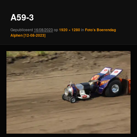
A59-3
Gepubliceerd
16/08/2023
op
1920 × 1280
in
Foto’s Boerendag
Alphen [12-08-2023]