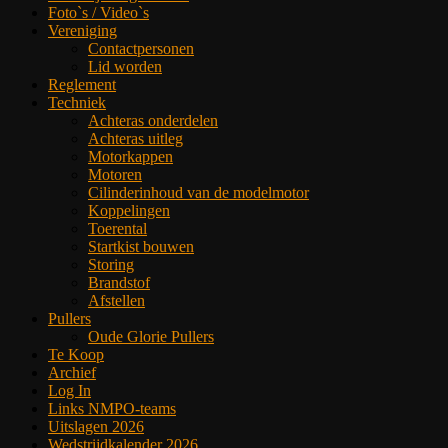
Foto`s / Video`s
Vereniging
Contactpersonen
Lid worden
Reglement
Techniek
Achteras onderdelen
Achteras uitleg
Motorkappen
Motoren
Cilinderinhoud van de modelmotor
Koppelingen
Toerental
Startkist bouwen
Storing
Brandstof
Afstellen
Pullers
Oude Glorie Pullers
Te Koop
Archief
Log In
Links NMPO-teams
Uitslagen 2026
Wedstrijdkalender 2026