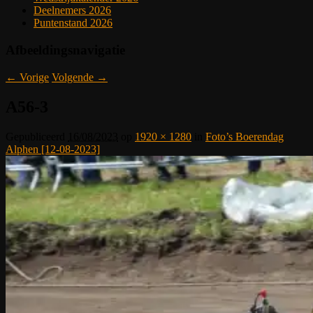
Deelnemers 2026
Puntenstand 2026
Afbeeldingsnavigatie
← Vorige
Volgende →
A56-3
Gepubliceerd
16/08/2023
op
1920 × 1280
in
Foto’s Boerendag
Alphen [12-08-2023]