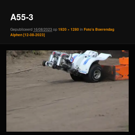
A55-3
Gepubliceerd
16/08/2023
op
1920 × 1280
in
Foto’s Boerendag
Alphen [12-08-2023]