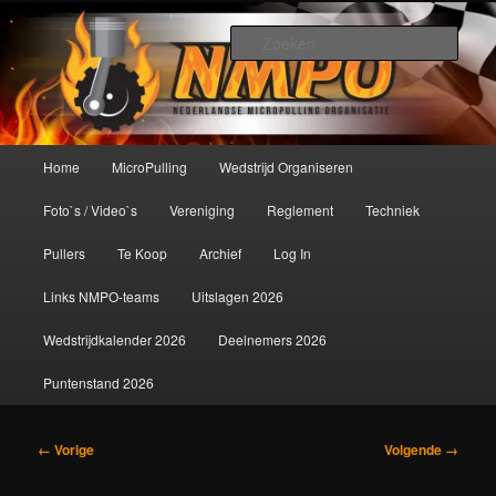
Spring
De meest krachtige modelbouwsport ter wereld!
naar
Zoek
de
primaire
Nederlandse MicroPulling
inhoud
Organisatie
Hoofdmenu
Home
MicroPulling
Wedstrijd Organiseren
Foto`s / Video`s
Vereniging
Reglement
Techniek
Pullers
Te Koop
Archief
Log In
Links NMPO-teams
Uitslagen 2026
Wedstrijdkalender 2026
Deelnemers 2026
Puntenstand 2026
Afbeeldingsnavigatie
← Vorige
Volgende →