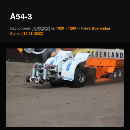
A54-3
Gepubliceerd
16/08/2023
op
1920 × 1280
in
Foto’s Boerendag
Alphen [12-08-2023]