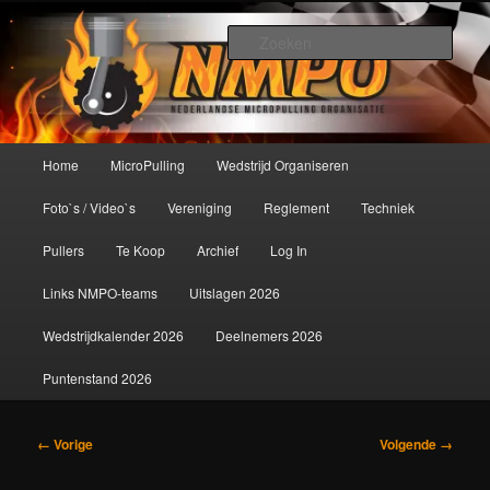
Spring
De meest krachtige modelbouwsport ter wereld!
naar
Zoek
de
primaire
Nederlandse MicroPulling
inhoud
Organisatie
Hoofdmenu
Home
MicroPulling
Wedstrijd Organiseren
Foto`s / Video`s
Vereniging
Reglement
Techniek
Pullers
Te Koop
Archief
Log In
Links NMPO-teams
Uitslagen 2026
Wedstrijdkalender 2026
Deelnemers 2026
Puntenstand 2026
Afbeeldingsnavigatie
← Vorige
Volgende →