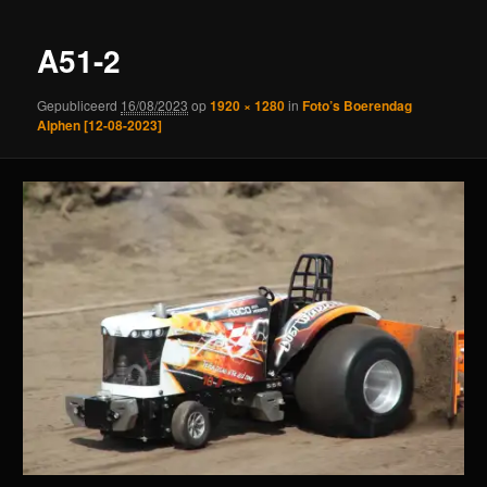
A51-2
Gepubliceerd
16/08/2023
op
1920 × 1280
in
Foto’s Boerendag
Alphen [12-08-2023]