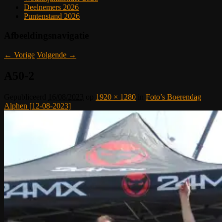
Deelnemers 2026
Puntenstand 2026
Afbeeldingsnavigatie
← Vorige
Volgende →
A50-2
Gepubliceerd
16/08/2023
op
1920 × 1280
in
Foto’s Boerendag
Alphen [12-08-2023]