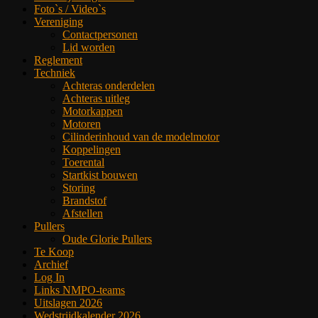
Foto`s / Video`s
Vereniging
Contactpersonen
Lid worden
Reglement
Techniek
Achteras onderdelen
Achteras uitleg
Motorkappen
Motoren
Cilinderinhoud van de modelmotor
Koppelingen
Toerental
Startkist bouwen
Storing
Brandstof
Afstellen
Pullers
Oude Glorie Pullers
Te Koop
Archief
Log In
Links NMPO-teams
Uitslagen 2026
Wedstrijdkalender 2026