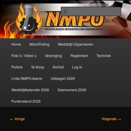
Spring
De meest krachtige modelbouwsport ter wereld!
naar
Zoek
de
primaire
Nederlandse MicroPulling
inhoud
Organisatie
Hoofdmenu
Home
MicroPulling
Wedstrijd Organiseren
Foto`s / Video`s
Vereniging
Reglement
Techniek
Pullers
Te Koop
Archief
Log In
Links NMPO-teams
Uitslagen 2026
Wedstrijdkalender 2026
Deelnemers 2026
Puntenstand 2026
Afbeeldingsnavigatie
← Vorige
Volgende →