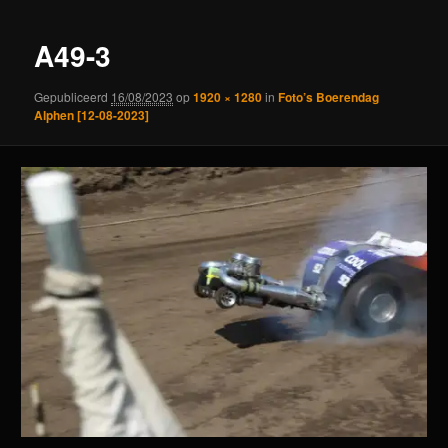
A49-3
Gepubliceerd
16/08/2023
op
1920 × 1280
in
Foto’s Boerendag
Alphen [12-08-2023]