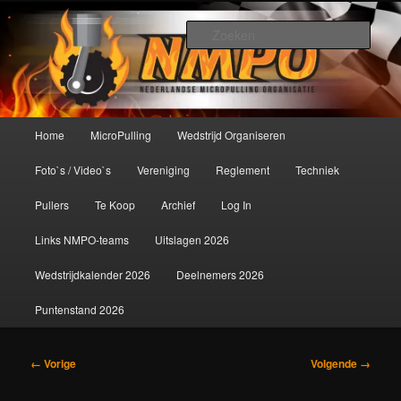
Spring
De meest krachtige modelbouwsport ter wereld!
naar
Zoek
de
primaire
Nederlandse MicroPulling
inhoud
Organisatie
Hoofdmenu
Home
MicroPulling
Wedstrijd Organiseren
Foto`s / Video`s
Vereniging
Reglement
Techniek
Pullers
Te Koop
Archief
Log In
Links NMPO-teams
Uitslagen 2026
Wedstrijdkalender 2026
Deelnemers 2026
Puntenstand 2026
Afbeeldingsnavigatie
← Vorige
Volgende →