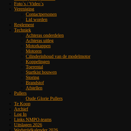
Foto`s / Video`s
Vereniging
Contactpersonen
Lid worden
Reglement
Techniek
Achteras onderdelen
Achteras uitleg
Motorkappen
Motoren
Cilinderinhoud van de modelmotor
Koppelingen
Toerental
Startkist bouwen
Storing
Brandstof
Afstellen
Pullers
Oude Glorie Pullers
Te Koop
Archief
Log In
Links NMPO-teams
Uitslagen 2026
Wedstrijdkalender 2026