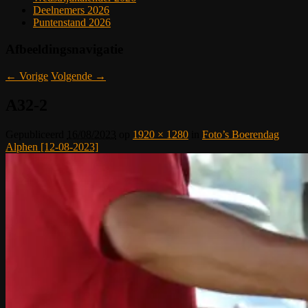
Deelnemers 2026
Puntenstand 2026
Afbeeldingsnavigatie
← Vorige
Volgende →
A32-2
Gepubliceerd
16/08/2023
op
1920 × 1280
in
Foto’s Boerendag
Alphen [12-08-2023]