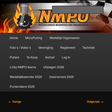
Spring
De meest krachtige modelbouwsport ter wereld!
naar
Zoek
de
primaire
Nederlandse MicroPulling
inhoud
Organisatie
Hoofdmenu
Home
MicroPulling
Wedstrijd Organiseren
Foto`s / Video`s
Vereniging
Reglement
Techniek
Pullers
Te Koop
Archief
Log In
Links NMPO-teams
Uitslagen 2026
Wedstrijdkalender 2026
Deelnemers 2026
Puntenstand 2026
Afbeeldingsnavigatie
← Vorige
Volgende →