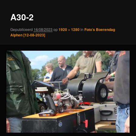
A30-2
Gepubliceerd
16/08/2023
op
1920 × 1280
in
Foto’s Boerendag
Alphen [12-08-2023]