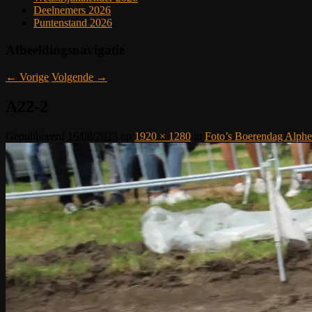
Deelnemers 2026
Puntenstand 2026
Afbeeldingsnavigatie
← Vorige
Volgende →
A22-2
Gepubliceerd
16/08/2023
op
1920 × 1280
in
Foto’s Boerendag Alphe