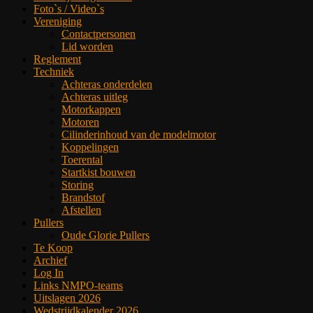
Foto`s / Video`s
Vereniging
Contactpersonen
Lid worden
Reglement
Techniek
Achteras onderdelen
Achteras uitleg
Motorkappen
Motoren
Cilinderinhoud van de modelmotor
Koppelingen
Toerental
Startkist bouwen
Storing
Brandstof
Afstellen
Pullers
Oude Glorie Pullers
Te Koop
Archief
Log In
Links NMPO-teams
Uitslagen 2026
Wedstrijdkalender 2026