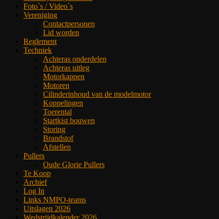
Foto`s / Video`s
Vereniging
Contactpersonen
Lid worden
Reglement
Techniek
Achteras onderdelen
Achteras uitleg
Motorkappen
Motoren
Cilinderinhoud van de modelmotor
Koppelingen
Toerental
Startkist bouwen
Storing
Brandstof
Afstellen
Pullers
Oude Glorie Pullers
Te Koop
Archief
Log In
Links NMPO-teams
Uitslagen 2026
Wedstrijdkalender 2026