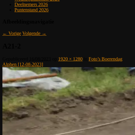
Deelnemers 2026
Puntenstand 2026
Afbeeldingsnavigatie
← Vorige
Volgende →
A21-2
Gepubliceerd
16/08/2023
op
1920 × 1280
in
Foto’s Boerendag
Alphen [12-08-2023]