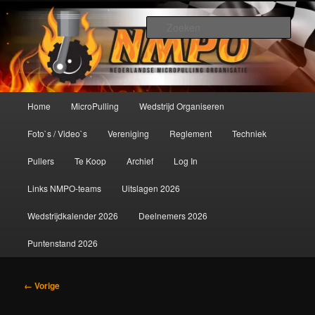
Spring
De meest krachtige modelbouwsport ter wereld!
naar
Zoek
de
primaire
Nederlandse MicroPulling
inhoud
Organisatie
Hoofdmenu
Home
MicroPulling
Wedstrijd Organiseren
Foto`s / Video`s
Vereniging
Reglement
Techniek
Pullers
Te Koop
Archief
Log In
Links NMPO-teams
Uitslagen 2026
Wedstrijdkalender 2026
Deelnemers 2026
Puntenstand 2026
Afbeeldingsnavigatie
← Vorige