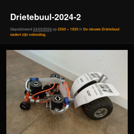
Drietebuul-2024-2
Gepubliceerd
24/03/2024
op
2560 × 1920
in
De nieuwe Drietebuul
nadert zijn voltooiing.