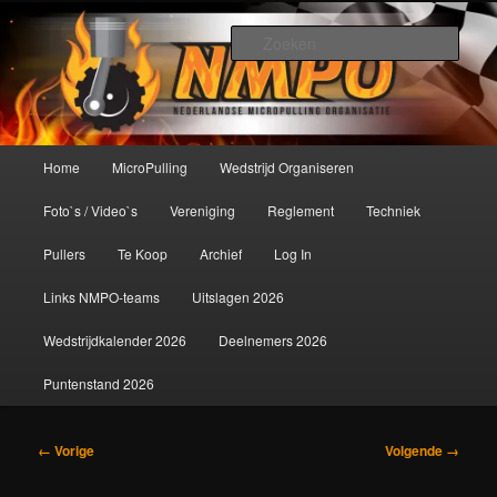
Spring
De meest krachtige modelbouwsport ter wereld!
naar
Zoek
de
primaire
Nederlandse MicroPulling
inhoud
Organisatie
Hoofdmenu
Home
MicroPulling
Wedstrijd Organiseren
Foto`s / Video`s
Vereniging
Reglement
Techniek
Pullers
Te Koop
Archief
Log In
Links NMPO-teams
Uitslagen 2026
Wedstrijdkalender 2026
Deelnemers 2026
Puntenstand 2026
Afbeeldingsnavigatie
← Vorige
Volgende →