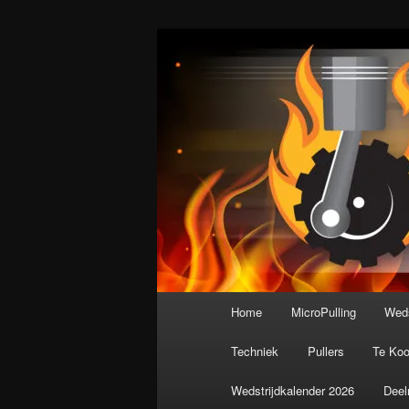
Spring
De meest krachtige modelbouws
naar
de
Nederlandse M
primaire
inhoud
Hoofdmenu
Home
MicroPulling
Weds
Techniek
Pullers
Te Ko
Wedstrijdkalender 2026
Deel