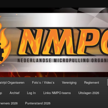
port ter wereld!
icroPulling Organisatie
trijd Organiseren
Foto`s / Video`s
Vereniging
Reglement
op
Archief
Log In
Links NMPO-teams
Uitslagen 2026
nemers 2026
Puntenstand 2026