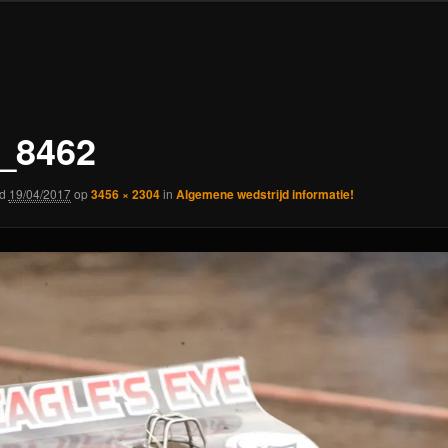
_8462
rd
19/04/2017
op
3456 × 2304
in
Algemene wedstrijd informatie!