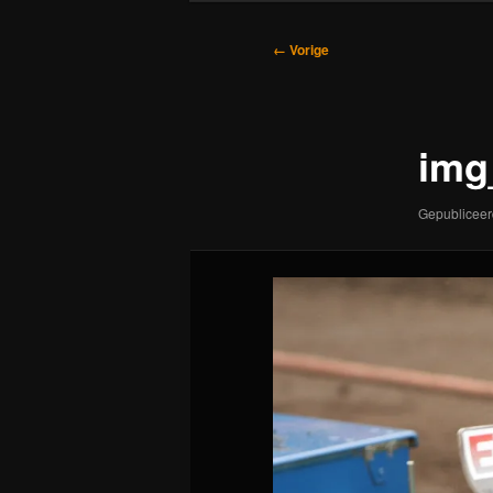
Afbeeldingsnavigatie
← Vorige
img
Gepublicee