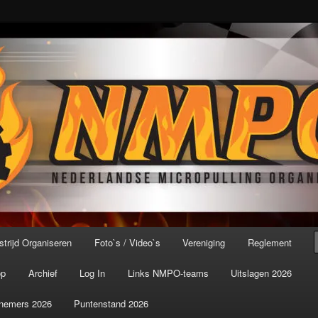
port ter wereld!
icroPulling Organisatie
trijd Organiseren
Foto`s / Video`s
Vereniging
Reglement
op
Archief
Log In
Links NMPO-teams
Uitslagen 2026
nemers 2026
Puntenstand 2026