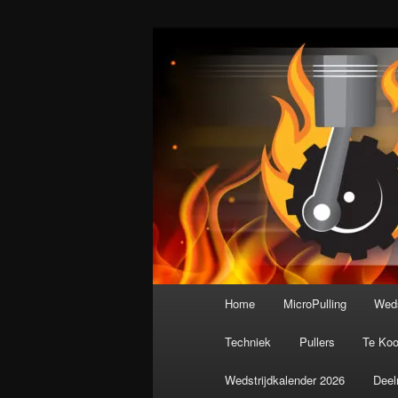
Spring
De meest krachtige modelbouws
naar
de
Nederlandse M
primaire
inhoud
Hoofdmenu
Home
MicroPulling
Weds
Techniek
Pullers
Te Ko
Wedstrijdkalender 2026
Deel