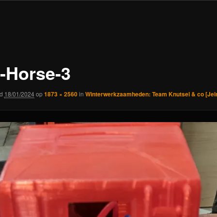
n-Horse-3
rd
18/01/2024
op
1873 × 2560
in
Winterwerkzaamheden: Team Knutsel & co [Jel