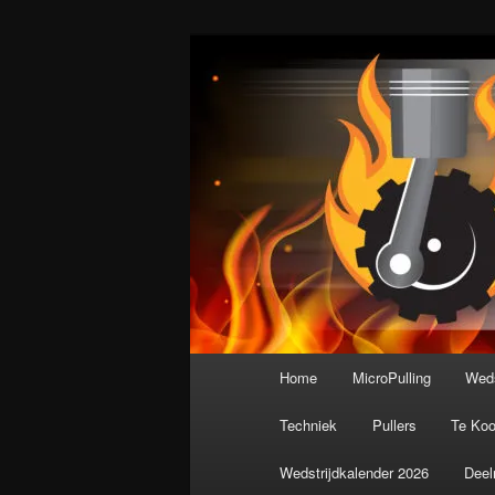
Spring
De meest krachtige modelbouws
naar
de
Nederlandse M
primaire
inhoud
Hoofdmenu
Home
MicroPulling
Weds
Techniek
Pullers
Te Ko
Wedstrijdkalender 2026
Deel