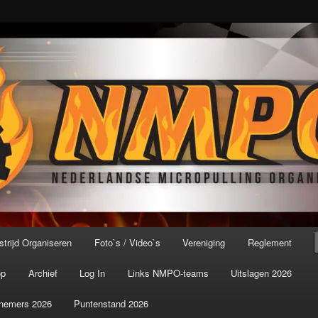
port ter wereld!
icroPulling Organisatie
trijd Organiseren
Foto`s / Video`s
Vereniging
Reglement
op
Archief
Log In
Links NMPO-teams
Uitslagen 2026
nemers 2026
Puntenstand 2026