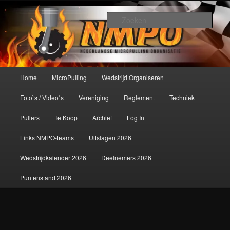
Spring
De meest krachtige modelbouwsport ter wereld!
naar
Zoek
de
primaire
Nederlandse MicroPulling
inhoud
Organisatie
Hoofdmenu
Home
MicroPulling
Wedstrijd Organiseren
Foto`s / Video`s
Vereniging
Reglement
Techniek
Pullers
Te Koop
Archief
Log In
Links NMPO-teams
Uitslagen 2026
Wedstrijdkalender 2026
Deelnemers 2026
Puntenstand 2026
Afbeeldingsnavigatie