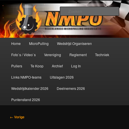
Spring
De meest krachtige modelbouwsport ter wereld!
naar
Zoek
de
primaire
Nederlandse MicroPulling
inhoud
Organisatie
Hoofdmenu
Home
MicroPulling
Wedstrijd Organiseren
Foto`s / Video`s
Vereniging
Reglement
Techniek
Pullers
Te Koop
Archief
Log In
Links NMPO-teams
Uitslagen 2026
Wedstrijdkalender 2026
Deelnemers 2026
Puntenstand 2026
Afbeeldingsnavigatie
← Vorige